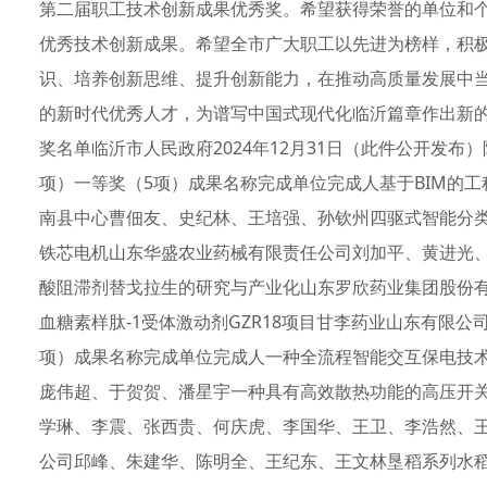
第二届职工技术创新成果优秀奖。希望获得荣誉的单位和
优秀技术创新成果。希望全市广大职工以先进为榜样，积
识、培养创新思维、提升创新能力，在推动高质量发展中
的新时代优秀人才，为谱写中国式现代化临沂篇章作出新
奖名单临沂市人民政府2024年12月31日（此件公开发布
项）一等奖（5项）成果名称完成单位完成人基于BIM的
南县中心曹佃友、史纪林、王培强、孙钦州四驱式智能分
铁芯电机山东华盛农业药械有限责任公司刘加平、黄进光
酸阻滞剂替戈拉生的研究与产业化山东罗欣药业集团股份
血糖素样肽-1受体激动剂GZR18项目甘李药业山东有限
项）成果名称完成单位完成人一种全流程智能交互保电技
庞伟超、于贺贺、潘星宇一种具有高效散热功能的高压开
学琳、李震、张西贵、何庆虎、李国华、王卫、李浩然、
公司邱峰、朱建华、陈明全、王纪东、王文林垦稻系列水