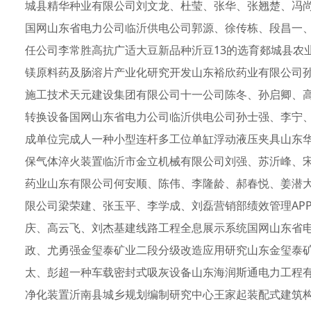
城县精华种业有限公司刘文龙、杜莹、张华、张翘楚、冯
国网山东省电力公司临沂供电公司郭源、徐传栋、段昌一
任公司李常胜高抗广适大豆新品种沂豆13的选育郯城县农
镁原料药及肠溶片产业化研究开发山东裕欣药业有限公司
施工技术天元建设集团有限公司十一公司陈冬、孙启卿、高
转换设备国网山东省电力公司临沂供电公司孙士强、李宁、
成单位完成人一种小型连杆多工位单缸浮动液压夹具山东
保气体淬火装置临沂市金立机械有限公司刘强、苏沂峰、宋
药业山东有限公司何安顺、陈伟、李隆龄、郝春悦、姜潜
限公司梁荣建、张玉平、李学成、刘磊营销部绩效管理AP
庆、高云飞、刘杰基建线路工程全息展示系统国网山东省
政、尤勇强金玺泰矿业二段分级改造应用研究山东金玺泰
太、彭超一种车载密封式吸灰设备山东海润斯通电力工程
净化装置沂南县城乡规划编制研究中心王家起装配式建筑