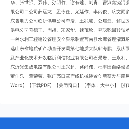
华、张世强、聂伟、孙明竹、谢有莲、刘青、曹淑鑫浇混
限公司二公司薛远龙、孟令任、尤廷作、李丙俊、巩文雨
东省电力公司临沂供电公司李浩、王兆坡、公培磊、解世
供电公司蒋德玉、周超、宋家华、魏茂钦、尹聪聪回转轴
一种水利工程建设管理安全警示装置莒南县水库管理灌溉
选山东省地质矿产勘查开发局第七地质大队郭海鹏、殷庆
及产业化技术开发临沂利信铝业有限公司石景岩、王永利
东沂光集成电路有限公司王兴超、路尚伟、杜丰田自络设
董佳乐、董荣荣、张广亮口罩产线机械装置创新研发与应
Word】【下载PDF】【关闭窗口】【字体：大中小】【