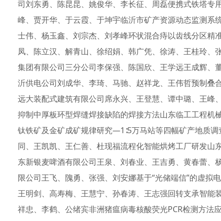
司刘东勇、陈昆昆、姚俊华、李长征、周磊便携式铁塔专
峰、贾开华、于云霞、于坤宇临沂市矿产资源动态监测系
士伟、杨玉鑫、刘宗杰、刘孝峰环状混合痔以齿线分区精
凤、陈立汉、解青山、徐绍娟、韩广凭、徐涛、王桂玲、
集团有限公司三分公司李保强、陈国欣、王学远王成辉、
沂供电公司刘成华、李琦、马驰、赵祥龙、王伟哲预制叠
远大装配式建筑有限公司席永兴、王登慧、谭中璐、王峰、
抑制中厚板环型焊缝焊接缺陷的焊接方法山东临工工程机
钛铁矿及金矿成矿规律研究—1∶5万马站等四幅矿产地质
同、王凯凯、王仁善、杜现福流程化智能烘烤工厂研发山东临
东新银麦啤酒有限公司王泉、刘春业、王吉勇、黄春蕾、
限公司王飞、隗勇、张强、刘安娜基于“光储端信”的虚拟
王明剑、高寿梅、王慧宁、孙春涛、王志强回转支承智能
祥忠、李鹤、公绪宾非洲猪瘟病毒核酸荧光PCR检测方法